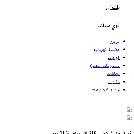
بلت ان
فري ستاند
فريزر
مكنسة كهربائية
كوايات
مستلزمات المطبخ
نشافات
دفايات
جميع التصنيفات
فريزر جنرال كلاس 316 لتر مقاس 11.2 قدم