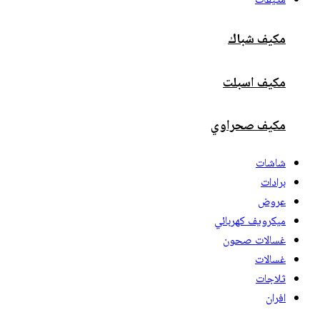
مكيفات
مكيف شباك
مكيف اسبلت
مكيف صحراوي
شاشات
برادات
عروض
ميكرويف كهربائي
غسالات صحون
غسالات
ثلاجات
افران