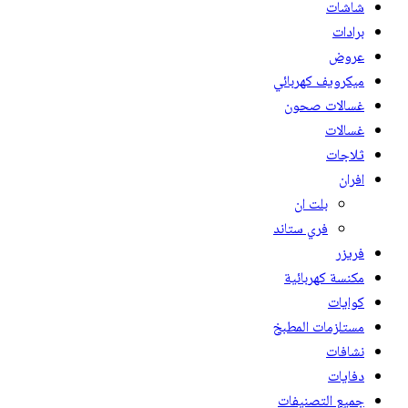
شاشات
برادات
عروض
ميكرويف كهربائي
غسالات صحون
غسالات
ثلاجات
افران
بلت ان
فري ستاند
فريزر
مكنسة كهربائية
كوايات
مستلزمات المطبخ
نشافات
دفايات
جميع التصنيفات